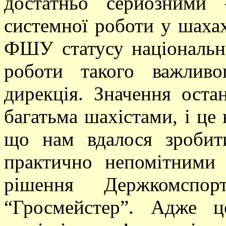
достатньо серйозними
системної роботи у шаха
ФШУ статусу національно
роботи такого важливо
дирекція. Значення оста
багатьма шахістами, і це н
що нам вдалося зробит
практично непомітними 
рішення Держкомспор
“Гросмейстер”. Адже 