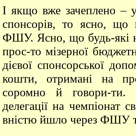
І якщо вже зачеплено –
спонсорів, то ясно, що
ФШУ. Ясно, що будь-які н
прос-то мізерної бюджет
дієвої спонсорської доп
кошти, отримані на про
соромно й говори-ти. 
делегації на чемпіонат с
вністю йшло через ФШУ т