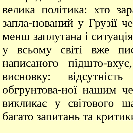
велика політика: хто за
запла-нований у Грузії ч
менш заплутана і ситуаці
у всьому світі вже пи
написаного підшто-вху
висновку: відсутніст
обгрунтова-ної нашим че
викликає у світового ша
багато запитань та критик