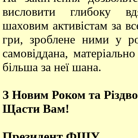
висловити глибоку вд
шаховим активістам за вс
гри, зроблене ними у р
самовіддана, матеріально
більша за неї шана.
З Новим Роком та Різдв
Щасти Вам!
Президент ФШУ 