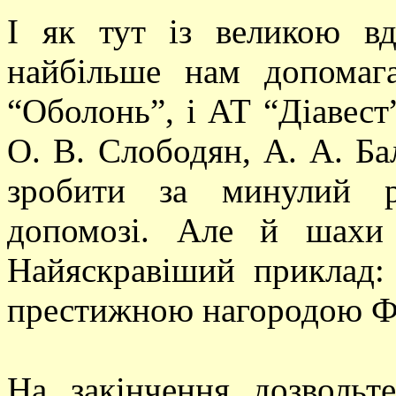
І як тут із великою вд
найбільше нам допомаг
“Оболонь”, і АТ “Діавест
О. В. Слободян, А. А. Ба
зробити за минулий р
допомозі. Але й шахи
Найяскравіший приклад:
престижною нагородою Ф
На закінчення дозволь