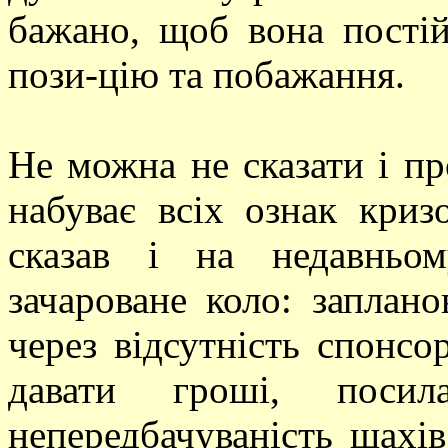
бажано, щоб вона пості
пози-цію та побажання.
Не можна не сказати і п
набуває всіх ознак криз
сказав і на недавньо
зачароване коло: заплано
через відсутність спонсо
давати гроші, поси
непередбачуваність шахів