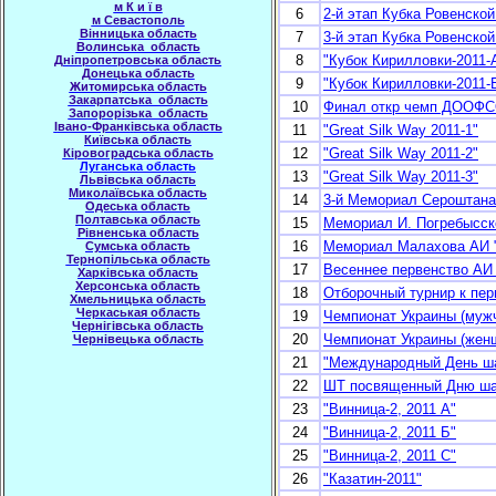
м К и
ї
в
6
2-й этап Кубка Ровенской
м Севастополь
В
і
нницька область
7
3-й этап Кубка Ровенской
Волинська область
8
"Кубок Кирилловки-2011-
Дн
і
пропетровська область
Донецька область
9
"Кубок Кирилловки-2011-
Житомирська область
Закарпатська область
10
Финал откр чемп ДООФС
Запорор
ізь
ка область
І
вано-Франк
і
вська область
11
"Great Silk Way 2011-1"
Ки
ї
вська область
12
"Great Silk Way 2011-2"
К
і
ровоградська область
Луганська область
13
"Great Silk Way 2011-3"
Льв
і
вська область
Микола
ї
вська область
14
3-й Мемориал Сероштана
Одеська область
Полтавська область
15
Мемориал И. Погребысск
Р
і
вненська область
16
Мемориал Малахова АИ 
Сумська область
Терноп
і
льська область
17
Весеннее первенство АИ
Харк
і
вська область
Херсонська область
18
Отборочный турнир к пер
Хмельницька область
Черкаськая область
19
Чемпионат Украины (мужч
Черн
і
г
і
вська область
20
Чемпионат Украины (женщ
Черн
і
вецька область
21
"Международный День ш
22
ШТ посвященный Дню ш
23
"Винница-2, 2011 А"
24
"Винница-2, 2011 Б"
25
"Винница-2, 2011 С"
26
"Казатин-2011"