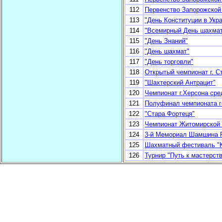
112
Первенство Запорожской 
113
"День Конституции в Укр
114
"Всемирный День шахмат
115
"День Знаний"
116
"День шахмат"
117
"День торговли"
118
Открытый чемпионат г. С
119
"Шахтерский Антрацит"
120
Чемпионат г.Херсона ср
121
Полуфинал чемпионата г
122
"Стара Фортеця"
123
Чемпионат Житомирской 
124
3-й Мемориал Шамшина Р
125
Шахматный фестиваль "К
126
Турнир "Путь к мастерств