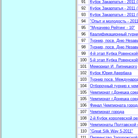
91
Кубок Закарпатья - 2011 (
92
Кубок Закарпатья - 2011 (
93
Кубок Закарпатья - 2011 (
94
"Опыт и молодость - 2011
95
"Мукачево Рейтинг - 10"
96
Квалификационный турнир
97
Турнир, посв. Дню Незав
98
Турнир, посв. Дню Незав
99
4-й этап Кубка Ровенской
100
5-й этап Кубка Ровенской
101
Мемориал И. Липницкого
102
Кубок Юрия Авербаха
103
Турнир посв. Междунар
104
Отборочный турнир к чем
105
Чемпионат г.Донецка сре
105
Чемпионат г.Донецка сре
106
Финал Чемпионата город
107
Чемпионат города
108
2-й Кубок королевской ре
109
Чемпионаты Полтавской о
110
"Great Silk Way 5-2011"
111
Первенство Запорожской 