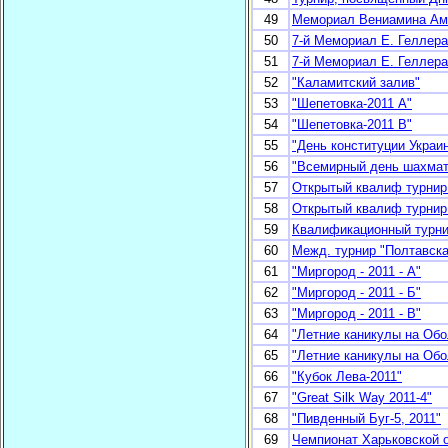
49
Мемориал Вениамина Ами
50
7-й Мемориал Е. Геллера
51
7-й Мемориал Е. Геллера
52
"Каламитский залив"
53
"Шепетовка-2011 А"
54
"Шепетовка-2011 В"
55
"День конституции Укра
56
"Всемирный день шахма
57
Открытый квалиф турни
58
Открытый квалиф турни
59
Квалификационный турни
60
Межд. турнир "Полтавска
61
"Миргород - 2011 - А"
62
"Миргород - 2011 - Б"
63
"Миргород - 2011 - В"
64
"Летние каникулы на Обо
65
"Летние каникулы на Обо
66
"Кубок Лева-2011"
67
"Great Silk Way 2011-4"
68
"Пивденный Буг-5, 2011"
69
Чемпионат Харьковской 