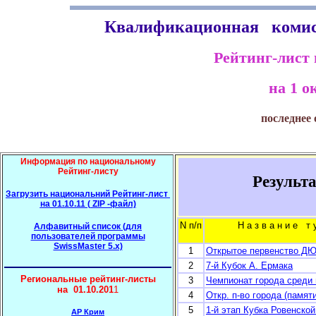
Квалификационная коми
Рейтинг-лист
на 1 ок
последнее 
Информация
по нац
и
ональному
Рейтинг-листу
Результа
Загрузить нац
и
ональний Рейтинг-лист
на 01.10.11 ( ZIP -файл)
N п/п
Н а з в а н и
Алфавитный список (для
пользователей программы
SwissMaster 5.x)
1
Открытое первенство 
2
7-й Кубок А. Ермака
Региональные рейтинг-листы
3
Чемпионат города среди 
на 01.10.201
1
4
Откр. п-во города (памят
5
1-й этап Кубка Ровенской
АР Крим