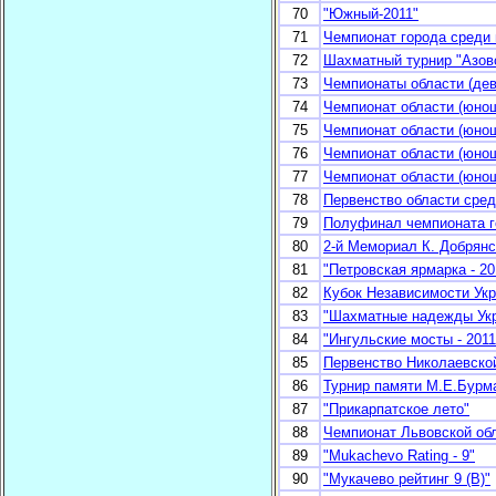
70
"Южный-2011"
71
Чемпионат города среди
72
Шахматный турнир "Азовс
73
Чемпионаты области (дев
74
Чемпионат области (юнош
75
Чемпионат области (юнош
76
Чемпионат области (юнош
77
Чемпионат области (юнош
78
Первенство области сред
79
Полуфинал чемпионата г
80
2-й Мемориал К. Добрянс
81
"Петровская ярмарка - 20
82
Кубок Независимости Ук
83
"Шахматные надежды Укр
84
"Ингульские мосты - 2011
85
Первенство Николаевской
86
Турнир памяти М.Е.Бурм
87
"Прикарпатское лето"
88
Чемпионат Львовской обл
89
"Mukachevo Rating - 9"
90
"Мукачево рейтинг 9 (В)"