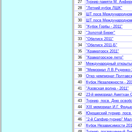
27
Турнир памяти М. Анфер
28
"Летний кубок ЛШК"
29
ШТ посв Международном
30
ШТ посв Международном
31
"Кубок Горбы - 2011"
32
"Золотой Берег"
33
"Обелиск 2011"
34
"Обелиск 2011-Б"
35
"Краматорск 2011"
36
"Краматорское лето"
37
Международный открытый
38
"Мемориал Л.В.Руденко-
39
Откр чемпионат Полтавс
40
Кубок Незалежности - 201
41
"Азовская волна - 2011"
42
23-й мемориал Аметхан 
43
Турнир, посв. Дню освоб
44
XIII мемориал И.Г. Федьк
45
Юношеский турнир, посв
46
"2-й Сапфир-турнир" Мал
47
Кубок Независимости 201
48
Турнир, посвященный Дн