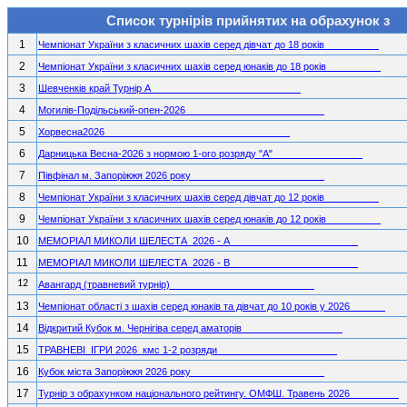
Список турнірів прийнятих на обрахунок з
1
Чемпiонат України з класичних шахiв серед дiвчат до 18 рокiв
2
Чемпiонат України з класичних шахiв серед юнакiв до 18 рокiв
3
Шевченкiв край Турнiр А
4
Могилiв-Подiльський-опен-2026
5
Хорвесна2026
6
Дарницька Весна-2026 з нормою 1-ого розряду "А"
7
Пiвфiнал м. Запорiжжя 2026 року
8
Чемпiонат України з класичних шахiв серед дiвчат до 12 рокiв
9
Чемпiонат України з класичних шахiв серед юнакiв до 12 рокiв
10
МЕМОРIАЛ МИКОЛИ ШЕЛЕСТА
2026 - А
11
МЕМОРIАЛ МИКОЛИ ШЕЛЕСТА
2026 - В
12
Авангард (травневий турнiр)
13
Чемпiонат областi з шахiв серед юнакiв та дiвчат до 10 рокiв у 2026
14
Вiдкритий Кубок м. Чернiгiва серед аматорiв
15
ТРАВНЕВI
IГРИ 2026
кмс 1-2 розряди
16
Кубок мiста Запорiжжя 2026 року
17
Турнiр з обрахунком нацiонального рейтингу. ОМФШ. Травень 2026