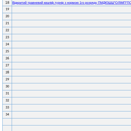
18
Вiдкритий травневий квалiф.турнiр з нормою 1го розряду ПМДЮШШ"ОЛIМП"
19
20
21
22
23
24
25
26
27
28
29
30
31
32
33
34