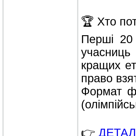
🏆 Хто по
Перші 20 
учасниць
кращих ет
право взя
Формат фі
(олімпійсь
👉
ДЕТА