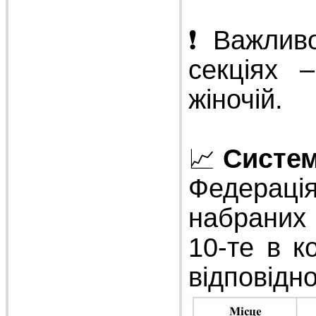
❗ Важливо
секціях –
жіночій.
📈
Систем
Федерація
набраних б
10-те в к
відповідно