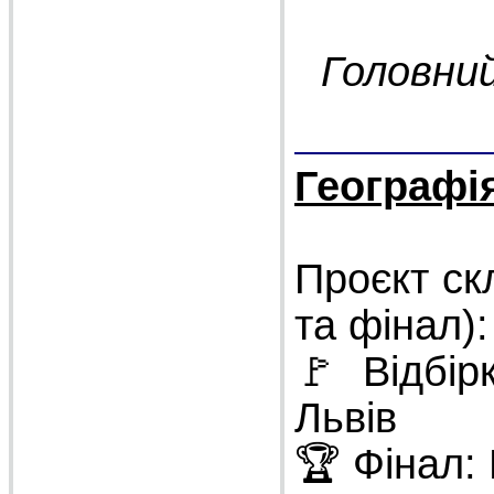
Головний
Географі
Проєкт скл
та фінал):
🚩 Відбірк
Львів
🏆 Фінал: 